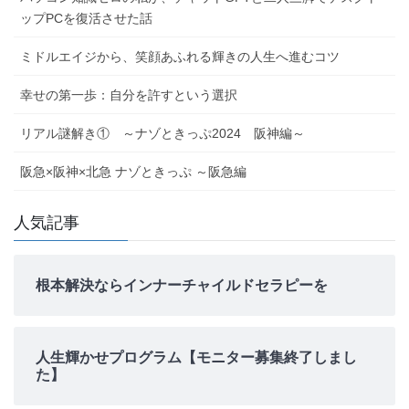
ップPCを復活させた話
ミドルエイジから、笑顔あふれる輝きの人生へ進むコツ
幸せの第一歩：自分を許すという選択
リアル謎解き① ～ナゾときっぷ2024 阪神編～
阪急×阪神×北急 ナゾときっぷ ～阪急編
人気記事
根本解決ならインナーチャイルドセラピーを
人生輝かせプログラム【モニター募集終了しまし
た】