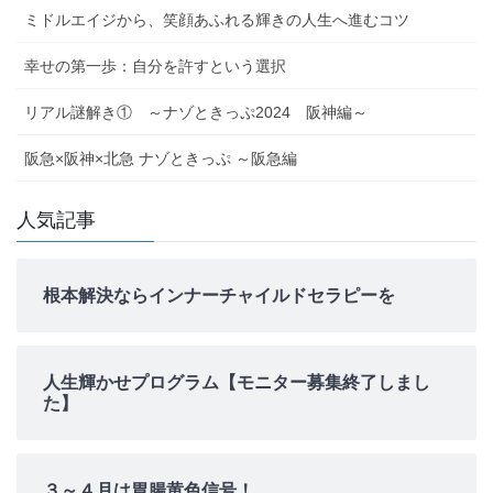
ミドルエイジから、笑顔あふれる輝きの人生へ進むコツ
幸せの第一歩：自分を許すという選択
リアル謎解き① ～ナゾときっぷ2024 阪神編～
阪急×阪神×北急 ナゾときっぷ ～阪急編
人気記事
根本解決ならインナーチャイルドセラピーを
人生輝かせプログラム【モニター募集終了しまし
た】
３～４月は胃腸黄色信号！