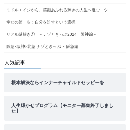
ミドルエイジから、笑顔あふれる輝きの人生へ進むコツ
幸せの第一歩：自分を許すという選択
リアル謎解き① ～ナゾときっぷ2024 阪神編～
阪急×阪神×北急 ナゾときっぷ ～阪急編
人気記事
根本解決ならインナーチャイルドセラピーを
人生輝かせプログラム【モニター募集終了しまし
た】