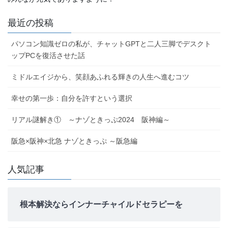
最近の投稿
パソコン知識ゼロの私が、チャットGPTと二人三脚でデスクト
ップPCを復活させた話
ミドルエイジから、笑顔あふれる輝きの人生へ進むコツ
幸せの第一歩：自分を許すという選択
リアル謎解き① ～ナゾときっぷ2024 阪神編～
阪急×阪神×北急 ナゾときっぷ ～阪急編
人気記事
根本解決ならインナーチャイルドセラピーを