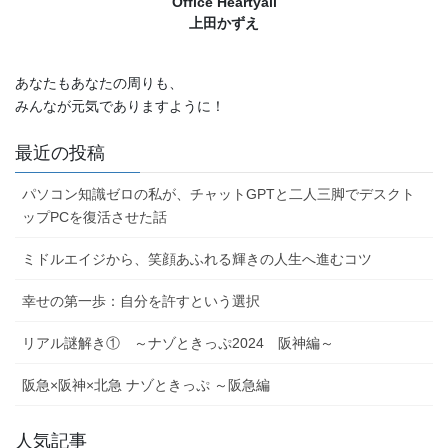
Office Heartyall
上田かずえ
あなたもあなたの周りも、
みんなが元気でありますように！
最近の投稿
パソコン知識ゼロの私が、チャットGPTと二人三脚でデスクト
ップPCを復活させた話
ミドルエイジから、笑顔あふれる輝きの人生へ進むコツ
幸せの第一歩：自分を許すという選択
リアル謎解き① ～ナゾときっぷ2024 阪神編～
阪急×阪神×北急 ナゾときっぷ ～阪急編
人気記事