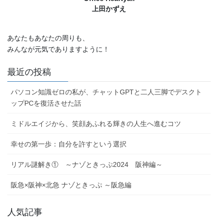
上田かずえ
あなたもあなたの周りも、
みんなが元気でありますように！
最近の投稿
パソコン知識ゼロの私が、チャットGPTと二人三脚でデスクト
ップPCを復活させた話
ミドルエイジから、笑顔あふれる輝きの人生へ進むコツ
幸せの第一歩：自分を許すという選択
リアル謎解き① ～ナゾときっぷ2024 阪神編～
阪急×阪神×北急 ナゾときっぷ ～阪急編
人気記事