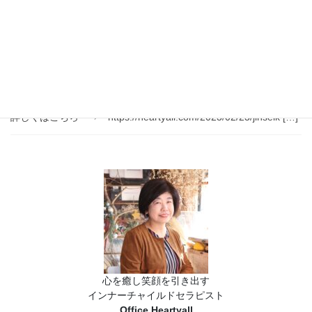
2023年4月13日
お客様の声
「人生輝かせプログラム」お客様
の声 カウンセリング編
人生輝かせプログラムとは ４０代、５０代のための、人生の悩み
を根本から解決し、これからの人生を輝かせるプログラムです。
詳しくはこちら ⇒ https://heartyall.com/2023/02/23/jinseik […]
心を癒し笑顔を引き出す
インナーチャイルドセラピスト
Office Heartyall