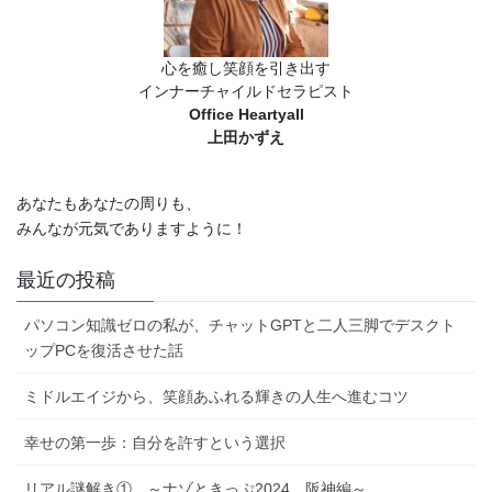
送
り
心を癒し笑顔を引き出す
インナーチャイルドセラピスト
Office Heartyall
上田かずえ
あなたもあなたの周りも、
みんなが元気でありますように！
最近の投稿
パソコン知識ゼロの私が、チャットGPTと二人三脚でデスクト
ップPCを復活させた話
ミドルエイジから、笑顔あふれる輝きの人生へ進むコツ
幸せの第一歩：自分を許すという選択
リアル謎解き① ～ナゾときっぷ2024 阪神編～