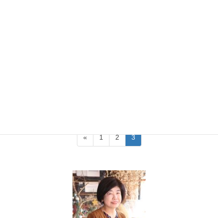
2020年12月1日
インナーチャイルド
根本解決ならインナーチャイルド
セラピーを
毎日、生きづらさを感じておられる方は、たくさんいらっしゃい
ますよね。 その原因、解決をインナーチャイルドに求める方も、
増えてきているように感じます。インナーチャイルドは今の生き
づらさの原因であり、ここに取り組むことで根本 […]
投
固
固
固
«
1
2
3
稿
定
定
定
ペ
ペ
ペ
の
ー
ー
ー
ペ
ジ
ジ
ジ
ー
ジ